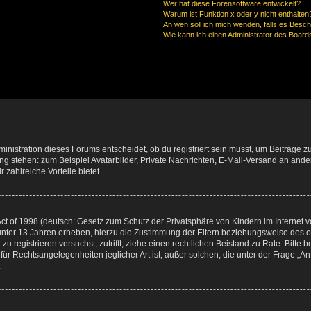
Wer hat diese Forensoftware entwickelt?
Warum ist Funktion x oder y nicht enthalten
An wen soll ich mich wenden, falls es Besc
Wie kann ich einen Administrator des Board
istration dieses Forums entscheidet, ob du registriert sein musst, um Beiträge zu s
ung stehen: zum Beispiel Avatarbilder, Private Nachrichten, E-Mail-Versand an ander
 zahlreiche Vorteile bietet.
t of 1998 (deutsch: Gesetz zum Schutz der Privatsphäre von Kindern im Internet vo
unter 13 Jahren erheben, hierzu die Zustimmung der Eltern beziehungsweise des o
h zu registrieren versuchst, zutrifft, ziehe einen rechtlichen Beistand zu Rate. Bit
für Rechtsangelegenheiten jeglicher Art ist; außer solchen, die unter der Frage „
.