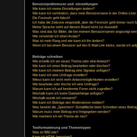
Benutzerpräferenzen und -einstellungen
Wie kann ich meine Einstellungen ändern?
Wie kann ich verhindern, dass mein Benutzername in der Online-Liste 
Die Forenuhr geht falsch!
Ich habe die Zeitzone eingestellt, aber die Forenuhr geht immer noch f
Meine Sprache steht auf diesem Board nicht zur Auswahl!
Was sind das für Bilder, die bei meinem Benutzernamen angezeigt we
Wie verwende ich einen Avatar?
Was ist mein Rang und wie kann ich ihn ändern?
Wenn ich bei einem Benutzer auf den E-Mail-Link klicke, werde ich au
Beiträge schreiben
Wie erstelle ich ein neues Thema oder eine Antwort?
Wie kann ich einen Beitrag bearbeiten oder löschen?
Wie kann ich meinem Beitrag eine Signatur anfügen?
Wie kann ich eine Umfrage erstellen?
Wieso kann ich nicht mehr Antwortmöglichkeiten erstellen?
Wie bearbeite oder lösche ich eine Umfrage?
Warum kann ich auf bestimmte Foren nicht zugreifen?
Weshalb kann ich keine Dateianhänge anfügen?
Weshalb wurde ich verwarnt?
Wie kann ich Beiträge den Moderatoren melden?
Was bewirkt die „Speichern“-Schaltfläche beim Schreiben eines Beitra
Warum muss mein Beitrag erst freigegeben werden?
Wie markiere ich ein Thema als neu?
Textformatierung und Thementypen
Was ist BBCode?
Kann ich HTML benutzen?