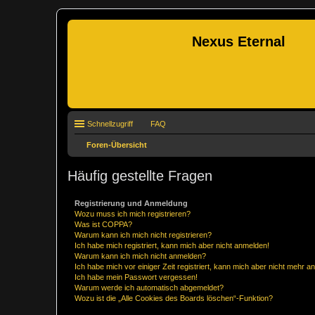
Nexus Eternal
Schnellzugriff
FAQ
Foren-Übersicht
Häufig gestellte Fragen
Registrierung und Anmeldung
Wozu muss ich mich registrieren?
Was ist COPPA?
Warum kann ich mich nicht registrieren?
Ich habe mich registriert, kann mich aber nicht anmelden!
Warum kann ich mich nicht anmelden?
Ich habe mich vor einiger Zeit registriert, kann mich aber nicht mehr 
Ich habe mein Passwort vergessen!
Warum werde ich automatisch abgemeldet?
Wozu ist die „Alle Cookies des Boards löschen“-Funktion?