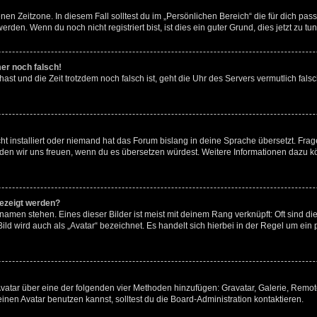
en Zeitzone. In diesem Fall solltest du im „Persönlichen Bereich“ die für dich passe
den. Wenn du noch nicht registriert bist, ist dies ein guter Grund, dies jetzt zu tun
mer noch falsch!
t hast und die Zeit trotzdem noch falsch ist, geht die Uhr des Servers vermutlich fal
t installiert oder niemand hat das Forum bislang in deine Sprache übersetzt. Frag
, würden wir uns freuen, wenn du es übersetzen würdest. Weitere Informationen dazu
gezeigt werden?
amen stehen. Eines dieser Bilder ist meist mit deinem Rang verknüpft: Oft sind di
ld wird auch als „Avatar“ bezeichnet. Es handelt sich hierbei in der Regel um ein
 Avatar über eine der folgenden vier Methoden hinzufügen: Gravatar, Galerie, Rem
en Avatar benutzen kannst, solltest du die Board-Administration kontaktieren.