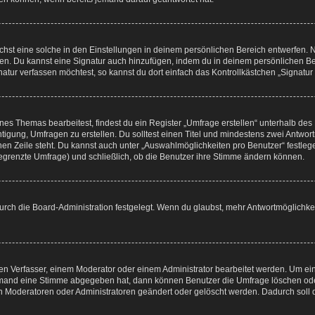
st eine solche in den Einstellungen in deinem persönlichen Bereich entwerfen. Na
eren. Du kannst eine Signatur auch hinzufügen, indem du in deinem persönlichen 
atur verfassen möchtest, so kannst du dort einfach das Kontrollkästchen „Signatu
s Themas bearbeitest, findest du ein Register „Umfrage erstellen“ unterhalb des F
htigung, Umfragen zu erstellen. Du solltest einen Titel und mindestens zwei Antwo
genen Zeile steht. Du kannst auch unter „Auswahlmöglichkeiten pro Benutzer“ festl
unbegrenzte Umfrage) und schließlich, ob die Benutzer ihre Stimme ändern können.
rch die Board-Administration festgelegt. Wenn du glaubst, mehr Antwortmöglichkei
n Verfasser, einem Moderator oder einem Administrator bearbeitet werden. Um ein
emand eine Stimme abgegeben hat, dann können Benutzer die Umfrage löschen oder 
 Moderatoren oder Administratoren geändert oder gelöscht werden. Dadurch soll 