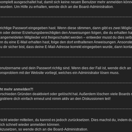
g komplett ausgeschaltet hat, damit sich keine neuen Benutzer mehr anmelden könn
 wurden. Um Hilfe zu erhalten, wende dich an die Board-Administration.
 richtige Passwort eingegeben hast. Wenn diese stimmen, dann gibt es zwei Mögl
tern oder deiner Erziehungsberechtigten den Anweisungen folgen, die du erhalten ha
u angemeldeten Mitglieder erst freigeschaltet werden – entweder musst du dies selbs
. Wenn du eine E-Mail erhalten hast, folge den dort enthaltenen Anweisungen. Ansons
 dir sicher bist, dass deine E-Mail-Adresse korrekt eingegeben wurde, dann kontak
Benutzername und dein Passwort richtig sind. Wenn dies der Fall ist, wende dich a
ionsproblem mit der Website vorliegt, welches ein Administrator lösen muss.
icht mehr anmelden?!
erschieden Gründen deaktiviert oder gelöscht hat. Außerdem löschen viele Boards r
triere dich einfach erneut und nimm aktiv an den Diskussionen teil!
 nicht wieder mitteilen, du kannst es jedoch zurücksetzen. Dies machst du, indem 
 dich schnell wieder anmelden können.
ückzusetzen, so wende dich an die Board-Administration.