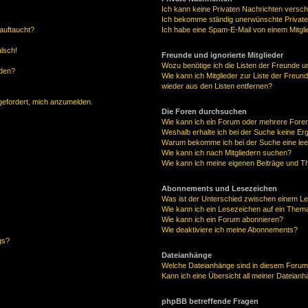
Ich kann keine Privaten Nachrichten versch
Ich bekomme ständig unerwünschte Private
auftaucht?
Ich habe eine Spam-E-Mail von einem Mitgli
alsch!
Freunde und ignorierte Mitglieder
Wozu benötige ich die Listen der Freunde un
rden?
Wie kann ich Mitglieder zur Liste der Freund
wieder aus den Listen entfernen?
fgefordert, mich anzumelden.
Die Foren durchsuchen
Wie kann ich ein Forum oder mehrere For
Weshalb erhalte ich bei der Suche keine Er
Warum bekomme ich bei der Suche eine lee
Wie kann ich nach Mitgliedern suchen?
Wie kann ich meine eigenen Beiträge und T
Abonnements und Lesezeichen
Was ist der Unterschied zwischen einem L
Wie kann ich ein Lesezeichen auf ein Them
Wie kann ich ein Forum abonnieren?
Wie deaktiviere ich meine Abonnements?
gs?
Dateianhänge
Welche Dateianhänge sind in diesem Forum
Kann ich eine Übersicht all meiner Dateian
phpBB betreffende Fragen