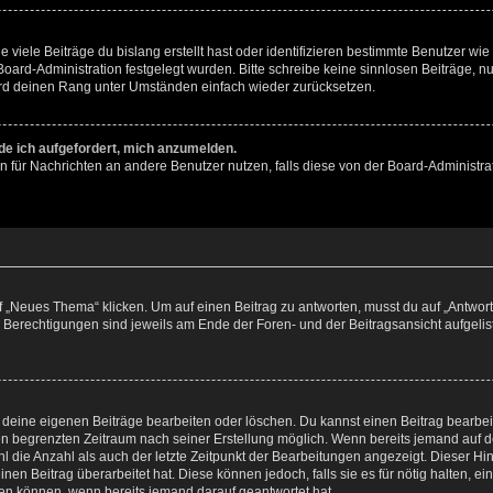
viele Beiträge du bislang erstellt hast oder identifizieren bestimmte Benutzer w
 Board-Administration festgelegt wurden. Bitte schreibe keine sinnlosen Beiträge
wird deinen Rang unter Umständen einfach wieder zurücksetzen.
rde ich aufgefordert, mich anzumelden.
ion für Nachrichten an andere Benutzer nutzen, falls diese von der Board-Administ
„Neues Thema“ klicken. Um auf einen Beitrag zu antworten, musst du auf „Antworte
e Berechtigungen sind jeweils am Ende der Foren- und der Beitragsansicht aufgeliste
r deine eigenen Beiträge bearbeiten oder löschen. Du kannst einen Beitrag bearbe
inen begrenzten Zeitraum nach seiner Erstellung möglich. Wenn bereits jemand auf de
 die Anzahl als auch der letzte Zeitpunkt der Bearbeitungen angezeigt. Dieser Hi
en Beitrag überarbeitet hat. Diese können jedoch, falls sie es für nötig halten, ei
hen können, wenn bereits jemand darauf geantwortet hat.