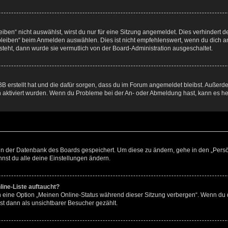
en“ nicht auswählst, wirst du nur für eine Sitzung angemeldet. Dies verhindert 
leiben“ beim Anmelden auswählen. Dies ist nicht empfehlenswert, wenn du dich an
 steht, dann wurde sie vermutlich von der Board-Administration ausgeschaltet.
BB erstellt hat und die dafür sorgen, dass du im Forum angemeldet bleibst. Außer
n aktiviert wurden. Wenn du Probleme bei der An- oder Abmeldung hast, kann es he
n in der Datenbank des Boards gespeichert. Um diese zu ändern, gehe in den „Persö
nst du alle deine Einstellungen ändern.
ine-Liste auftaucht?
n eine Option „Meinen Online-Status während dieser Sitzung verbergen“. Wenn du d
st dann als unsichtbarer Besucher gezählt.