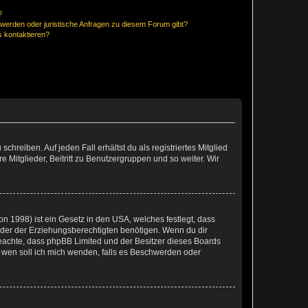
?
hwerden oder juristische Anfragen zu diesem Forum gibt?
s kontaktieren?
chreiben. Auf jeden Fall erhältst du als registriertes Mitglied
e Mitglieder, Beitritt zu Benutzergruppen und so weiter. Wir
n 1998) ist ein Gesetz in den USA, welches festlegt, dass
der der Erziehungsberechtigten benötigen. Wenn du dir
te beachte, dass phpBB Limited und der Besitzer dieses Boards
An wen soll ich mich wenden, falls es Beschwerden oder