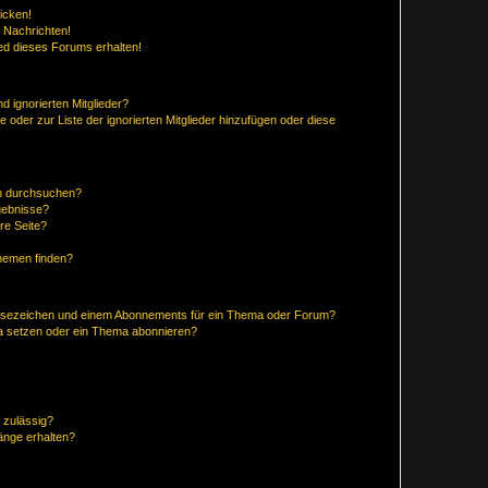
icken!
 Nachrichten!
ed dieses Forums erhalten!
d ignorierten Mitglieder?
e oder zur Liste der ignorierten Mitglieder hinzufügen oder diese
en durchsuchen?
gebnisse?
re Seite?
hemen finden?
esezeichen und einem Abonnements für ein Thema oder Forum?
a setzen oder ein Thema abonnieren?
 zulässig?
hänge erhalten?