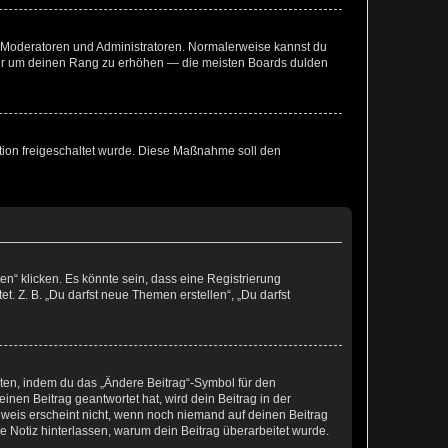
ie Moderatoren und Administratoren. Normalerweise kannst du
, nur um deinen Rang zu erhöhen — die meisten Boards dulden
ration freigeschaltet wurde. Diese Maßnahme soll den
n“ klicken. Es könnte sein, dass eine Registrierung
t. Z. B. „Du darfst neue Themen erstellen“, „Du darfst
iten, indem du das „Ändere Beitrag“-Symbol für den
inen Beitrag geantwortet hat, wird dein Beitrag in der
nweis erscheint nicht, wenn noch niemand auf deinen Beitrag
ne Notiz hinterlassen, warum dein Beitrag überarbeitet wurde.