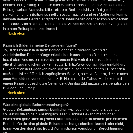
auszudrücken. Für jeden Smilie gibt es einen kurzen Code, z. B. bedeutet :)
fröhlich und :( traurig. Die Liste aller Smilies kannst du beim Verfassen eines
Beitrags sehen. Versuche bitte trotzdem, Smilies nicht zu häufig zu benutzen,
sie können einen Beitrag schnell unlesbar machen und ein Moderator könnte
deshalb deinen Beitrag entsprechend überarbeiten oder gar komplett löschen.
Die Board-Administration kann auch die Anzahl der Smilies begrenzen, die du
in einem Beitrag benutzen kannst.
Nach oben
Kann ich Bilder in meine Beiträge einfügen?
Ja, Bilder können in deinem Beitrag angezeigt werden. Wenn die
Administration Dateianhänge erlaubt hat, kannst du das Bild auch direkt
hochladen. Ansonsten musst du zu einem Bild verlinken, das auf einem
öffentlich zugänglichen Server liegt, z. B. http://www.domain.tld/mein-bild.gif.
Du kannst weder Bilder verlinken, die sich auf deinem eigenen PC befinden
(außer es ist ein öffentlich zugänglicher Server), noch zu Bildern, die nur nach
einer Anmeldung verfügbar sind, z. B. Hotmail- oder Yahoo-Mailboxen, mit
einem Passwort geschützte Seiten usw. Um das Bild anzuzeigen, benutze den
BBCode-Tag „[img]“.
Nach oben
Was sind globale Bekanntmachungen?
Globale Bekanntmachungen beinhalten wichtige Informationen, deshalb
solltest du sie so bald wie möglich lesen. Globale Bekanntmachungen
erscheinen ganz oben in jedem Forum und ebenfalls in deinem persönlichen
Bereich. Ob du eine globale Bekanntmachung schreiben kannst oder nicht,
hängt von den durch die Board-Administration vergebenen Berechtigungen