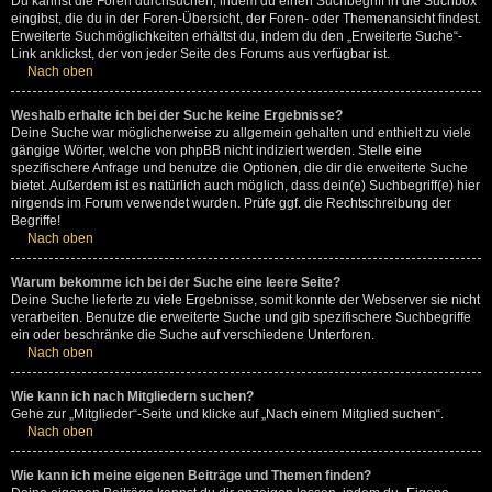
Du kannst die Foren durchsuchen, indem du einen Suchbegriff in die Suchbox
eingibst, die du in der Foren-Übersicht, der Foren- oder Themenansicht findest.
Erweiterte Suchmöglichkeiten erhältst du, indem du den „Erweiterte Suche“-
Link anklickst, der von jeder Seite des Forums aus verfügbar ist.
Nach oben
Weshalb erhalte ich bei der Suche keine Ergebnisse?
Deine Suche war möglicherweise zu allgemein gehalten und enthielt zu viele
gängige Wörter, welche von phpBB nicht indiziert werden. Stelle eine
spezifischere Anfrage und benutze die Optionen, die dir die erweiterte Suche
bietet. Außerdem ist es natürlich auch möglich, dass dein(e) Suchbegriff(e) hier
nirgends im Forum verwendet wurden. Prüfe ggf. die Rechtschreibung der
Begriffe!
Nach oben
Warum bekomme ich bei der Suche eine leere Seite?
Deine Suche lieferte zu viele Ergebnisse, somit konnte der Webserver sie nicht
verarbeiten. Benutze die erweiterte Suche und gib spezifischere Suchbegriffe
ein oder beschränke die Suche auf verschiedene Unterforen.
Nach oben
Wie kann ich nach Mitgliedern suchen?
Gehe zur „Mitglieder“-Seite und klicke auf „Nach einem Mitglied suchen“.
Nach oben
Wie kann ich meine eigenen Beiträge und Themen finden?