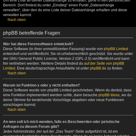
Um eine Liste all deiner Dateianhänge zu erhalten, gehe in den persönlichen
Bereich. Dort findest du unter „Einstieg“ einen Punkt „Dateianhänge
verwalten“, über den du eine Liste deiner Dateianhänge erhalten und diese
verwalten kannst.
Nach oben
phpBB betreffende Fragen
Wer hat diese Forensoftware entwickelt?
Diese Software (in ihrer unmodifizierten Fassung) wurde von
phpBB Limited
entwickelt und veröffentlicht. Sie ist urheberrechtlich geschützt. Sie wurde unter
der GNU General Public License, Version 2 (GPL-2.0) veröffentlicht und kann
frei vertrieben werden. Weitere Details findest du
auf der Seite von phpBB
Limited
. Eine deutschsprachige Anlaufstelle ist unter
phpBB.de
zu finden.
Nach oben
Warum ist Funktion x oder y nicht enthalten?
Diese Software wurde von phpBB Limited geschrieben. Wenn du denkst, dass
eine Funktion implementiert werden sollte, dann besuche
phpBB Ideas
, wo du
deine Stimme für bestehende Vorschläge abgeben oder neue Funktionen
vorschlagen kannst.
Nach oben
An wen soll ich mich wenden, falls es Beschwerden oder juristische
Anfragen zu diesem Forum gibt?
Jeder Administrator, der auf der „Das Team“-Seite aufgeführt ist, ist ein