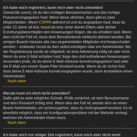
Ich habe mich registriert, kann mich aber nicht anmelden!
Überprüfe zuerst, ob du den richtigen Benutzernamen und das richtige
Passwort eingegeben hast. Wenn diese stimmen, dann gibt es zwei
Möglichkeiten. Wenn
COPPA
aktiviert ist und du angegeben hast, dass du
unter 13 Jahre alt bist, musst du bzw. einer deiner Eltern oder deiner
Erziehungsberechtigten den Anweisungen folgen, die du erhalten hast. Wenn
dies nicht der Fall ist, muss dein Benutzerkonto vielleicht aktiviert werden. Bei
einigen Boards müssen alle neu angemeldeten Mitglieder erst freigeschaltet
werden – entweder musst du dies selbst erledigen oder ein Administrator. Bei
der Registrierung wurde dir mitgeteilt, ob eine Aktivierung nötig ist oder nicht.
Wenn du eine E-Mail erhalten hast, folge den dort enthaltenen Anweisungen.
Ansonsten prüfe, ob du deine E-Mail-Adresse korrekt eingegeben hast oder
die E-Mail von einem Spam-Filter blockiert wurde. Wenn du dir sicher bist,
dass deine E-Mail-Adresse korrekt eingegeben wurde, dann kontaktiere einen
Administrator.
Nach oben
Warum kann ich mich nicht anmelden?
Dafür gibt es viele mögliche Gründe. Prüfe zunächst, ob dein Benutzername
und dein Passwort richtig sind. Wenn dies der Fall ist, wende dich an einen
Board-Administrator, um sicherzugehen, dass du nicht gesperrt wurdest. Es ist
ebenfalls möglich, dass ein Konfigurationsproblem mit der Website vorliegt,
welches ein Administrator lösen muss.
Nach oben
Ich habe mich vor einiger Zeit registriert, kann mich aber nicht mehr