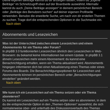
Deine eigenen Beiträge kannst du dir anzeigen lassen, indem du „Eigene
Beiträge“ im Schnellzugriff oben auf der Boardseite auswählst. Alternativ
kannst du auch „Deine Beiträge anzeigen“ in deinem persönlichen Bereich
oder „Beiträge des Benutzers suchen“ auf deiner eigenen Profilseite
verwenden. Benutze die erweiterte Suche, um nach von dir erstellen Themen
zu suchen. Trage dort die entsprechenden Optionen in die Suchmaske ein.
Nach oben
Abonnements und Lesezeichen
Was ist der Unterschied zwischen einem Lesezeichen und einem
Abonnements für ein Thema oder Forum?
In phpBB 3.0 funktionierten Lesezeichen ähnlich den Lesezeichen in Web-
Browsern: du bekamst keine Informationen bei einem Update. In phpBB 3.1
ähneln Lesezeichen mehr einem Abonnement: du kannst eine
Benachrichtigung erhalten, wenn ein Thema aktualisiert wird. Abonnements
hingegen informieren dich bei einer Aktualisierung eines Themas oder eines
Forums des Boards. Die Benachrichtigungsoptionen für Lesezeichen und
Abonnements können im persönlichen Bereich unter „Benachrichtigungen
einstellen“ geändert werden.
Nach oben
Wie kann ich ein Lesezeichen auf ein Thema setzen oder ein Thema
abonnieren?
Du kannst ein Lesezeichen auf ein Thema setzen oder es abonnieren, in dem
du die entsprechende Option in den „Themen-Optionen“ auswählst, die sich
normalerweise ober- und unterhalb des Diskussionsverlaufs des Themas