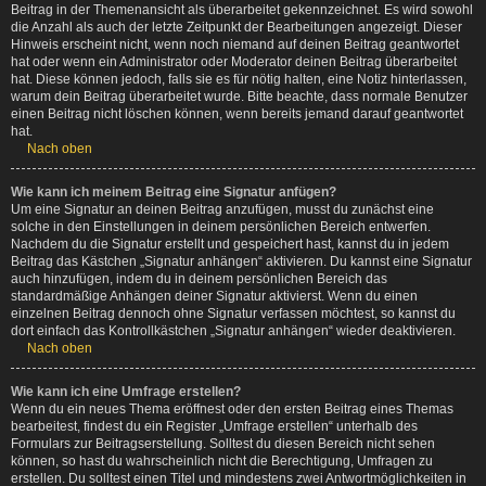
Beitrag in der Themenansicht als überarbeitet gekennzeichnet. Es wird sowohl
die Anzahl als auch der letzte Zeitpunkt der Bearbeitungen angezeigt. Dieser
Hinweis erscheint nicht, wenn noch niemand auf deinen Beitrag geantwortet
hat oder wenn ein Administrator oder Moderator deinen Beitrag überarbeitet
hat. Diese können jedoch, falls sie es für nötig halten, eine Notiz hinterlassen,
warum dein Beitrag überarbeitet wurde. Bitte beachte, dass normale Benutzer
einen Beitrag nicht löschen können, wenn bereits jemand darauf geantwortet
hat.
Nach oben
Wie kann ich meinem Beitrag eine Signatur anfügen?
Um eine Signatur an deinen Beitrag anzufügen, musst du zunächst eine
solche in den Einstellungen in deinem persönlichen Bereich entwerfen.
Nachdem du die Signatur erstellt und gespeichert hast, kannst du in jedem
Beitrag das Kästchen „Signatur anhängen“ aktivieren. Du kannst eine Signatur
auch hinzufügen, indem du in deinem persönlichen Bereich das
standardmäßige Anhängen deiner Signatur aktivierst. Wenn du einen
einzelnen Beitrag dennoch ohne Signatur verfassen möchtest, so kannst du
dort einfach das Kontrollkästchen „Signatur anhängen“ wieder deaktivieren.
Nach oben
Wie kann ich eine Umfrage erstellen?
Wenn du ein neues Thema eröffnest oder den ersten Beitrag eines Themas
bearbeitest, findest du ein Register „Umfrage erstellen“ unterhalb des
Formulars zur Beitragserstellung. Solltest du diesen Bereich nicht sehen
können, so hast du wahrscheinlich nicht die Berechtigung, Umfragen zu
erstellen. Du solltest einen Titel und mindestens zwei Antwortmöglichkeiten in