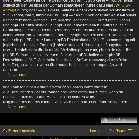
geeigneter Kontakt für deine Beschwerde. Wenn du so keine Antwort erhältst,
solltest du den Besitzer der Domain kontaktieren (führe dazu eine
„WHOIS“-
Abfrage
durch) oder — falls diese Seite bei einem kostenlosen Webhoster wie
z. B. Yahoo!, free.fr, funpic.de usw. liegt — den Support oder den Abuse-Kontakt
des betreffenden Dienstes. Bitte beachte, dass phpBB Limited (phpBB.com)
und phpBB Deutschland e. V. (phpBB.de)
absolut keinen Einfluss
auf die
Benutzung oder den oder die Benutzer der Forensoftware haben und dafür in
keiner Weise zur Verantwortung herangezogen werden können. Kontaktiere
daher nie phpBB Limited oder phpBB Deutschland e. V. in Zusammenhang mit
jeglichen juristischen Fragen (Unterlassungserklärungen, Haftungsfragen
usw.), die
sich nicht direkt
auf die Websiten phpbb.com, phpbb.de oder die
phpBB-Software selbst beziehen. Falls du phpBB Limited oder phpBB
Deutschland e. V. E-Mails schreibst, die die
Softwarenutzung durch Dritte
betreffen, so wirst du, wenn überhaupt, höchstens eine knappe Antwort
erhalten.
Nach oben
Wie kann ich einen Administrator des Boards kontaktieren?
Alle Benutzer des Boards können das Kontaktformular nutzen, wenn die
Funktion durch die Board-Administration aktiviert wurde.
Mitglieder des Boards können zusätzlich den Link „Das Team“ verwenden.
Nach oben
Gehe zu Forum
Foren-Übersicht
Kontakt
Das Team