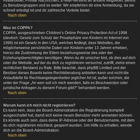
Avatarbilder, Private Nachrichten, E-Mail-Versand an andere Mitglieder, Beitritt
zu Benutzergruppen und so weiter. Wir empfehlen dir eine Anmeldung, da sie
schnell erledigt ist und dir zahlreiche Vorteile bietet.
Nach oben
Was ist COPPA?
COPPA, ausgeschrieben Children’s Online Privacy Protection Act of 1998
(deutsch: Gesetz zum Schutz der Privatsphäre von Kindern im Internet von
1998) ist ein Gesetz in den USA, welches festlegt, dass Websites, die
möglicherweise persönliche Daten von Kindern unter 13 Jahren erheben,
hierzu die Zustimmung der Eltern beziehungsweise des oder der
Erziehungsberechtigten benötigen. Wenn du dir unsicher bist, ob dies auf dich
oder die Website, auf der du dich zu registrieren versuchst, zutrifft, ziehe einen
rechtlichen Beistand zu Rate. Bitte beachte, dass phpBB Limited und der
Besitzer dieses Boards keine Rechtsberatung anbieten kann und nicht die
Anlaufstelle für Rechtsangelegenheiten jeglicher Art ist; außer solchen, die
unter der Frage „An wen soll ich mich wenden, falls es Beschwerden oder
juristische Anfragen zu diesem Forum gibt?“ behandelt werden.
Nach oben
Warum kann ich mich nicht registrieren?
Es kann sein, dass die Board-Administration die Registrierung komplett
ausgeschaltet hat, damit sich keine neuen Benutzer mehr anmelden können.
Es könnte auch sein, dass deine IP-Adresse oder der Benutzername, mit dem
du dich registrieren möchtest, gesperrt wurden. Um Hilfe zu erhalten, wende
dich an die Board-Administration.
Nach oben