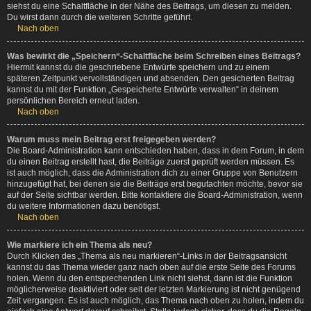
siehst du eine Schaltfläche in der Nähe des Beitrags, um diesen zu melden.
Du wirst dann durch die weiteren Schritte geführt.
Nach oben
Was bewirkt die „Speichern“-Schaltfläche beim Schreiben eines Beitrags?
Hiermit kannst du die geschriebene Entwürfe speichern und zu einem
späteren Zeitpunkt vervollständigen und absenden. Den gesicherten Beitrag
kannst du mit der Funktion „Gespeicherte Entwürfe verwalten“ in deinem
persönlichen Bereich erneut laden.
Nach oben
Warum muss mein Beitrag erst freigegeben werden?
Die Board-Administration kann entschieden haben, dass in dem Forum, in dem
du einen Beitrag erstellt hast, die Beiträge zuerst geprüft werden müssen. Es
ist auch möglich, dass die Administration dich zu einer Gruppe von Benutzern
hinzugefügt hat, bei denen sie die Beiträge erst begutachten möchte, bevor sie
auf der Seite sichtbar werden. Bitte kontaktiere die Board-Administration, wenn
du weitere Informationen dazu benötigst.
Nach oben
Wie markiere ich ein Thema als neu?
Durch Klicken des „Thema als neu markieren“-Links in der Beitragsansicht
kannst du das Thema wieder ganz nach oben auf die erste Seite des Forums
holen. Wenn du den entsprechenden Link nicht siehst, dann ist die Funktion
möglicherweise deaktiviert oder seit der letzten Markierung ist nicht genügend
Zeit vergangen. Es ist auch möglich, das Thema nach oben zu holen, indem du