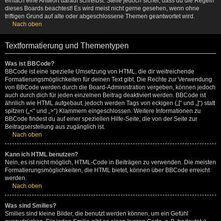
einfach eine Antwort darauf schreibst. Stelle jedoch sicher, dass du die Regeln
dieses Boards beachtest! Es wird meist nicht gerne gesehen, wenn ohne
triftigen Grund auf alte oder abgeschlossene Themen geantwortet wird.
Nach oben
Textformatierung und Thementypen
Was ist BBCode?
BBCode ist eine spezielle Umsetzung von HTML, die dir weitreichende
Formatierungsmöglichkeiten für deinen Text gibt. Die Rechte zur Verwendung
von BBCode werden durch die Board-Administration vergeben, können jedoch
auch durch dich für jeden einzelnen Beitrag deaktiviert werden. BBCode ist
ähnlich wie HTML aufgebaut, jedoch werden Tags von eckigen („[“ und „]“) statt
spitzen („<“ und „>“) Klammern eingeschlossen. Weitere Informationen zu
BBCode findest du auf einer speziellen Hilfe-Seite, die von der Seite zur
Beitragserstellung aus zugänglich ist.
Nach oben
Kann ich HTML benutzen?
Nein, es ist nicht möglich, HTML-Code in Beiträgen zu verwenden. Die meisten
Formatierungsmöglichkeiten, die HTML bietet, können über BBCode erreicht
werden.
Nach oben
Was sind Smilies?
Smilies sind kleine Bilder, die benutzt werden können, um ein Gefühl