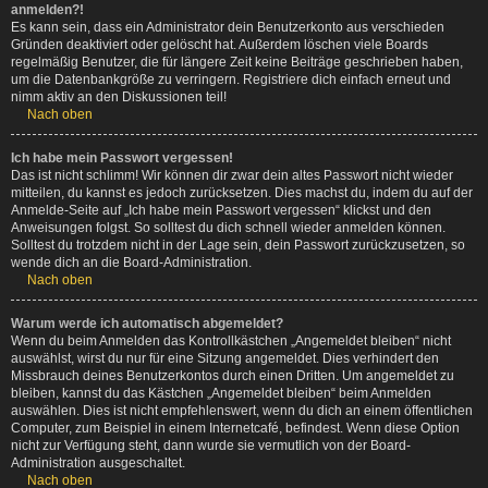
anmelden?!
Es kann sein, dass ein Administrator dein Benutzerkonto aus verschieden
Gründen deaktiviert oder gelöscht hat. Außerdem löschen viele Boards
regelmäßig Benutzer, die für längere Zeit keine Beiträge geschrieben haben,
um die Datenbankgröße zu verringern. Registriere dich einfach erneut und
nimm aktiv an den Diskussionen teil!
Nach oben
Ich habe mein Passwort vergessen!
Das ist nicht schlimm! Wir können dir zwar dein altes Passwort nicht wieder
mitteilen, du kannst es jedoch zurücksetzen. Dies machst du, indem du auf der
Anmelde-Seite auf „Ich habe mein Passwort vergessen“ klickst und den
Anweisungen folgst. So solltest du dich schnell wieder anmelden können.
Solltest du trotzdem nicht in der Lage sein, dein Passwort zurückzusetzen, so
wende dich an die Board-Administration.
Nach oben
Warum werde ich automatisch abgemeldet?
Wenn du beim Anmelden das Kontrollkästchen „Angemeldet bleiben“ nicht
auswählst, wirst du nur für eine Sitzung angemeldet. Dies verhindert den
Missbrauch deines Benutzerkontos durch einen Dritten. Um angemeldet zu
bleiben, kannst du das Kästchen „Angemeldet bleiben“ beim Anmelden
auswählen. Dies ist nicht empfehlenswert, wenn du dich an einem öffentlichen
Computer, zum Beispiel in einem Internetcafé, befindest. Wenn diese Option
nicht zur Verfügung steht, dann wurde sie vermutlich von der Board-
Administration ausgeschaltet.
Nach oben