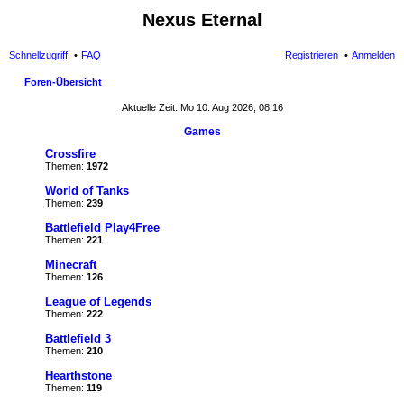
Nexus Eternal
Schnellzugriff
FAQ
Registrieren
Anmelden
Foren-Übersicht
uc
Aktuelle Zeit: Mo 10. Aug 2026, 08:16
he
Games
Crossfire
Themen:
1972
World of Tanks
Themen:
239
Battlefield Play4Free
Themen:
221
Minecraft
Themen:
126
League of Legends
Themen:
222
Battlefield 3
Themen:
210
Hearthstone
Themen:
119