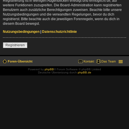
Registrierung ist in wenigen Augenblicken erledigt und ermöglicht dir, auf
weitere Funktionen zuzugreifen. Die Board-Administration kann registrierten
Benutzern auch zusätzliche Berechtigungen zuweisen. Beachte bitte unsere
Nutzungsbedingungen und die verwandten Regelungen, bevor du dich
registrierst. Bitte beachte auch die jeweiligen Forenregeln, wenn du dich in
diesem Board bewegst.
Nutzungsbedingungen
|
Datenschutzrichtlinie
Registrieren
Foren-Übersicht
Kontakt
Das Team
Powered by
phpBB
® Forum Software © phpBB Limited
Deutsche Übersetzung durch
phpBB.de