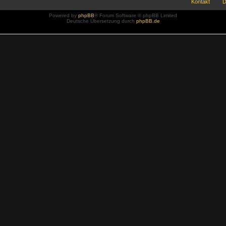
Kontakt
D
Powered by
phpBB
® Forum Software © phpBB Limited
Deutsche Übersetzung durch
phpBB.de