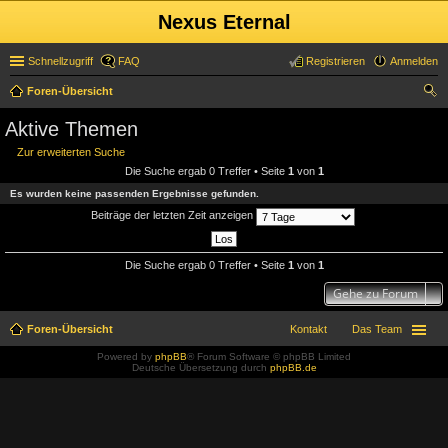
Nexus Eternal
Schnellzugriff
FAQ
Registrieren
Anmelden
Foren-Übersicht
uc
Aktive Themen
he
Zur erweiterten Suche
Die Suche ergab 0 Treffer • Seite
1
von
1
Es wurden keine passenden Ergebnisse gefunden.
Beiträge der letzten Zeit anzeigen
Die Suche ergab 0 Treffer • Seite
1
von
1
Gehe zu Forum
Foren-Übersicht
Kontakt
Das Team
Powered by
phpBB
® Forum Software © phpBB Limited
Deutsche Übersetzung durch
phpBB.de