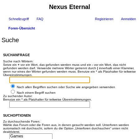
Nexus Eternal
Schnellzugriff
FAQ
Registrieren
Anmelden
Foren-Übersicht
Suche
SUCHANFRAGE
Suche nach Wörtern:
Setze ein
+
vor ein Wort, das gefunden werden muss und ein
-
vor ein Wort, das nicht
gefunden werden darf. Verwende mehrere Wörter getrennt durch
|
innerhalb einer Klammer,
wenn nur eines der Wörter gefunden werden muss. Benutze ein * als Platzhalter für teilweise
Übereinstimmungen.
Nach allen Begriffen suchen oder Suche wie angegeben verwenden
Nach einem Begriff suchen
Zu suchender Autor:
Benutze ein * als Platzhalter für teilweise Übereinstimmungen.
SUCHOPTIONEN
Zu durchsuchende Foren:
Wähle das Forum oder die Foren aus, in denen gesucht werden soll. Unterforen werden
automatisch mit durchsucht, sofern du die Option „Unterforen durchsuchen“ unten nicht
deaktivierst.