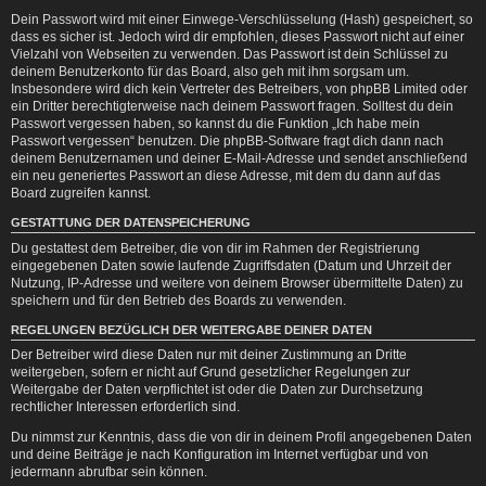
Dein Passwort wird mit einer Einwege-Verschlüsselung (Hash) gespeichert, so
dass es sicher ist. Jedoch wird dir empfohlen, dieses Passwort nicht auf einer
Vielzahl von Webseiten zu verwenden. Das Passwort ist dein Schlüssel zu
deinem Benutzerkonto für das Board, also geh mit ihm sorgsam um.
Insbesondere wird dich kein Vertreter des Betreibers, von phpBB Limited oder
ein Dritter berechtigterweise nach deinem Passwort fragen. Solltest du dein
Passwort vergessen haben, so kannst du die Funktion „Ich habe mein
Passwort vergessen“ benutzen. Die phpBB-Software fragt dich dann nach
deinem Benutzernamen und deiner E-Mail-Adresse und sendet anschließend
ein neu generiertes Passwort an diese Adresse, mit dem du dann auf das
Board zugreifen kannst.
GESTATTUNG DER DATENSPEICHERUNG
Du gestattest dem Betreiber, die von dir im Rahmen der Registrierung
eingegebenen Daten sowie laufende Zugriffsdaten (Datum und Uhrzeit der
Nutzung, IP-Adresse und weitere von deinem Browser übermittelte Daten) zu
speichern und für den Betrieb des Boards zu verwenden.
REGELUNGEN BEZÜGLICH DER WEITERGABE DEINER DATEN
Der Betreiber wird diese Daten nur mit deiner Zustimmung an Dritte
weitergeben, sofern er nicht auf Grund gesetzlicher Regelungen zur
Weitergabe der Daten verpflichtet ist oder die Daten zur Durchsetzung
rechtlicher Interessen erforderlich sind.
Du nimmst zur Kenntnis, dass die von dir in deinem Profil angegebenen Daten
und deine Beiträge je nach Konfiguration im Internet verfügbar und von
jedermann abrufbar sein können.