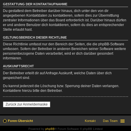
GESTATTUNG DER KONTAKTAUFNAHME
Du gestattest dem Betreiber darüber hinaus, dich unter den von dir
angegebenen Kontaktdaten zu kontaktieren, sofern dies zur Übermittlung
zentraler Informationen über das Board erforderlich ist. Darüber hinaus dürfen
er und andere Benutzer dich kontaktieren, sofern du dies an entsprechender
Stelle erlaubt hast.
GELTUNGSBEREICH DIESER RICHTLINIE
Diese Richtlinie umfasst nur den Bereich der Seiten, die die phpBB-Software
umfassen. Sofern der Betreiber in anderen Bereichen seiner Software weitere
personenbezogene Daten verarbeitet, wird er dich darüber gesondert
informieren.
AUSKUNFTSRECHT
Der Betreiber erteilt dir auf Anfrage Auskunft, welche Daten über dich
gespeichert sind.
Du kannst jederzeit die Löschung bzw. Sperrung deiner Daten verlangen.
Kontaktiere hierzu bitte den Betreiber.
Zurück zur Anmeldemaske
Foren-Übersicht
Kontakt
Das Team
Powered by
phpBB
® Forum Software © phpBB Limited