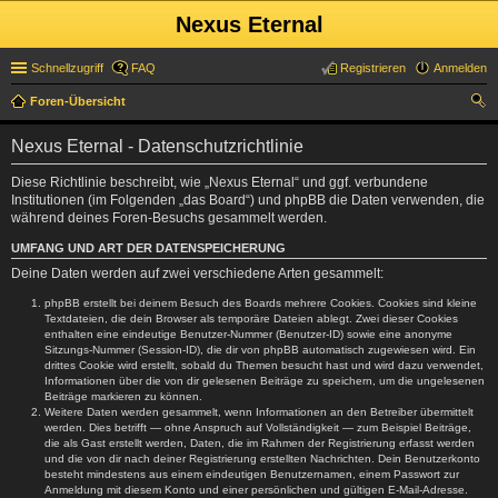
Nexus Eternal
Schnellzugriff
FAQ
Registrieren
Anmelden
Foren-Übersicht
uc
Nexus Eternal - Datenschutzrichtlinie
he
Diese Richtlinie beschreibt, wie „Nexus Eternal“ und ggf. verbundene
Institutionen (im Folgenden „das Board“) und phpBB die Daten verwenden, die
während deines Foren-Besuchs gesammelt werden.
UMFANG UND ART DER DATENSPEICHERUNG
Deine Daten werden auf zwei verschiedene Arten gesammelt:
phpBB erstellt bei deinem Besuch des Boards mehrere Cookies. Cookies sind kleine
Textdateien, die dein Browser als temporäre Dateien ablegt. Zwei dieser Cookies
enthalten eine eindeutige Benutzer-Nummer (Benutzer-ID) sowie eine anonyme
Sitzungs-Nummer (Session-ID), die dir von phpBB automatisch zugewiesen wird. Ein
drittes Cookie wird erstellt, sobald du Themen besucht hast und wird dazu verwendet,
Informationen über die von dir gelesenen Beiträge zu speichern, um die ungelesenen
Beiträge markieren zu können.
Weitere Daten werden gesammelt, wenn Informationen an den Betreiber übermittelt
werden. Dies betrifft — ohne Anspruch auf Vollständigkeit — zum Beispiel Beiträge,
die als Gast erstellt werden, Daten, die im Rahmen der Registrierung erfasst werden
und die von dir nach deiner Registrierung erstellten Nachrichten. Dein Benutzerkonto
besteht mindestens aus einem eindeutigen Benutzernamen, einem Passwort zur
Anmeldung mit diesem Konto und einer persönlichen und gültigen E-Mail-Adresse.