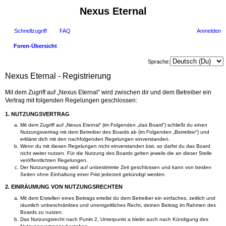
Nexus Eternal
Schnellzugriff
FAQ
Anmelden
Foren-Übersicht
uc
Sprache:
he
Nexus Eternal - Registrierung
Mit dem Zugriff auf „Nexus Eternal“ wird zwischen dir und dem Betreiber ein
Vertrag mit folgenden Regelungen geschlossen:
1. NUTZUNGSVERTRAG
Mit dem Zugriff auf „Nexus Eternal“ (im Folgenden „das Board“) schließt du einen
Nutzungsvertrag mit dem Betreiber des Boards ab (im Folgenden „Betreiber“) und
erklärst dich mit den nachfolgenden Regelungen einverstanden.
Wenn du mit diesen Regelungen nicht einverstanden bist, so darfst du das Board
nicht weiter nutzen. Für die Nutzung des Boards gelten jeweils die an dieser Stelle
veröffentlichten Regelungen.
Der Nutzungsvertrag wird auf unbestimmte Zeit geschlossen und kann von beiden
Seiten ohne Einhaltung einer Frist jederzeit gekündigt werden.
2. EINRÄUMUNG VON NUTZUNGSRECHTEN
Mit dem Erstellen eines Beitrags erteilst du dem Betreiber ein einfaches, zeitlich und
räumlich unbeschränktes und unentgeltliches Recht, deinen Beitrag im Rahmen des
Boards zu nutzen.
Das Nutzungsrecht nach Punkt 2, Unterpunkt a bleibt auch nach Kündigung des