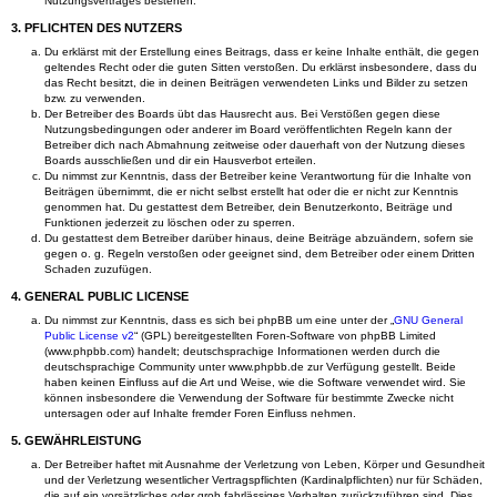
Nutzungsvertrages bestehen.
3. PFLICHTEN DES NUTZERS
Du erklärst mit der Erstellung eines Beitrags, dass er keine Inhalte enthält, die gegen
geltendes Recht oder die guten Sitten verstoßen. Du erklärst insbesondere, dass du
das Recht besitzt, die in deinen Beiträgen verwendeten Links und Bilder zu setzen
bzw. zu verwenden.
Der Betreiber des Boards übt das Hausrecht aus. Bei Verstößen gegen diese
Nutzungsbedingungen oder anderer im Board veröffentlichten Regeln kann der
Betreiber dich nach Abmahnung zeitweise oder dauerhaft von der Nutzung dieses
Boards ausschließen und dir ein Hausverbot erteilen.
Du nimmst zur Kenntnis, dass der Betreiber keine Verantwortung für die Inhalte von
Beiträgen übernimmt, die er nicht selbst erstellt hat oder die er nicht zur Kenntnis
genommen hat. Du gestattest dem Betreiber, dein Benutzerkonto, Beiträge und
Funktionen jederzeit zu löschen oder zu sperren.
Du gestattest dem Betreiber darüber hinaus, deine Beiträge abzuändern, sofern sie
gegen o. g. Regeln verstoßen oder geeignet sind, dem Betreiber oder einem Dritten
Schaden zuzufügen.
4. GENERAL PUBLIC LICENSE
Du nimmst zur Kenntnis, dass es sich bei phpBB um eine unter der „
GNU General
Public License v2
“ (GPL) bereitgestellten Foren-Software von phpBB Limited
(www.phpbb.com) handelt; deutschsprachige Informationen werden durch die
deutschsprachige Community unter www.phpbb.de zur Verfügung gestellt. Beide
haben keinen Einfluss auf die Art und Weise, wie die Software verwendet wird. Sie
können insbesondere die Verwendung der Software für bestimmte Zwecke nicht
untersagen oder auf Inhalte fremder Foren Einfluss nehmen.
5. GEWÄHRLEISTUNG
Der Betreiber haftet mit Ausnahme der Verletzung von Leben, Körper und Gesundheit
und der Verletzung wesentlicher Vertragspflichten (Kardinalpflichten) nur für Schäden,
die auf ein vorsätzliches oder grob fahrlässiges Verhalten zurückzuführen sind. Dies