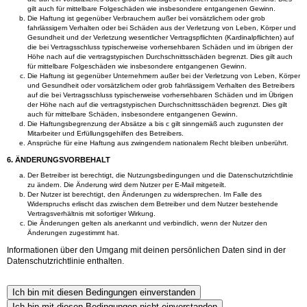
gilt auch für mittelbare Folgeschäden wie insbesondere entgangenen Gewinn.
Die Haftung ist gegenüber Verbrauchern außer bei vorsätzlichem oder grob
fahrlässigem Verhalten oder bei Schäden aus der Verletzung von Leben, Körper und
Gesundheit und der Verletzung wesentlicher Vertragspflichten (Kardinalpflichten) auf
die bei Vertragsschluss typischerweise vorhersehbaren Schäden und im übrigen der
Höhe nach auf die vertragstypischen Durchschnittsschäden begrenzt. Dies gilt auch
für mittelbare Folgeschäden wie insbesondere entgangenen Gewinn.
Die Haftung ist gegenüber Unternehmern außer bei der Verletzung von Leben, Körper
und Gesundheit oder vorsätzlichem oder grob fahrlässigem Verhalten des Betreibers
auf die bei Vertragsschluss typischerweise vorhersehbaren Schäden und im Übrigen
der Höhe nach auf die vertragstypischen Durchschnittsschäden begrenzt. Dies gilt
auch für mittelbare Schäden, insbesondere entgangenen Gewinn.
Die Haftungsbegrenzung der Absätze a bis c gilt sinngemäß auch zugunsten der
Mitarbeiter und Erfüllungsgehilfen des Betreibers.
Ansprüche für eine Haftung aus zwingendem nationalem Recht bleiben unberührt.
6. ÄNDERUNGSVORBEHALT
Der Betreiber ist berechtigt, die Nutzungsbedingungen und die Datenschutzrichtlinie
zu ändern. Die Änderung wird dem Nutzer per E-Mail mitgeteilt.
Der Nutzer ist berechtigt, den Änderungen zu widersprechen. Im Falle des
Widerspruchs erlischt das zwischen dem Betreiber und dem Nutzer bestehende
Vertragsverhältnis mit sofortiger Wirkung.
Die Änderungen gelten als anerkannt und verbindlich, wenn der Nutzer den
Änderungen zugestimmt hat.
Informationen über den Umgang mit deinen persönlichen Daten sind in der
Datenschutzrichtlinie enthalten.