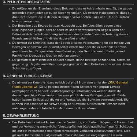
3. PFLICHTEN DES NUTZERS
Du erklärst mit der Erstellung eines Beitrags, dass er keine Inhalte enthält, die gegen
geltendes Recht oder die guten Sitten verstoßen. Du erklärst insbesondere, dass du
das Recht besitzt, die in deinen Beiträgen verwendeten Links und Bilder zu setzen
bzw. zu verwenden.
Der Betreiber des Boards übt das Hausrecht aus. Bei Verstößen gegen diese
Nutzungsbedingungen oder anderer im Board veröffentlichten Regeln kann der
Betreiber dich nach Abmahnung zeitweise oder dauerhaft von der Nutzung dieses
Boards ausschließen und dir ein Hausverbot erteilen.
Du nimmst zur Kenntnis, dass der Betreiber keine Verantwortung für die Inhalte von
Beiträgen übernimmt, die er nicht selbst erstellt hat oder die er nicht zur Kenntnis
genommen hat. Du gestattest dem Betreiber, dein Benutzerkonto, Beiträge und
Funktionen jederzeit zu löschen oder zu sperren.
Du gestattest dem Betreiber darüber hinaus, deine Beiträge abzuändern, sofern sie
gegen o. g. Regeln verstoßen oder geeignet sind, dem Betreiber oder einem Dritten
Schaden zuzufügen.
4. GENERAL PUBLIC LICENSE
Du nimmst zur Kenntnis, dass es sich bei phpBB um eine unter der „
GNU General
Public License v2
“ (GPL) bereitgestellten Foren-Software von phpBB Limited
(www.phpbb.com) handelt; deutschsprachige Informationen werden durch die
deutschsprachige Community unter www.phpbb.de zur Verfügung gestellt. Beide
haben keinen Einfluss auf die Art und Weise, wie die Software verwendet wird. Sie
können insbesondere die Verwendung der Software für bestimmte Zwecke nicht
untersagen oder auf Inhalte fremder Foren Einfluss nehmen.
5. GEWÄHRLEISTUNG
Der Betreiber haftet mit Ausnahme der Verletzung von Leben, Körper und Gesundheit
und der Verletzung wesentlicher Vertragspflichten (Kardinalpflichten) nur für Schäden,
die auf ein vorsätzliches oder grob fahrlässiges Verhalten zurückzuführen sind. Dies
gilt auch für mittelbare Folgeschäden wie insbesondere entgangenen Gewinn.