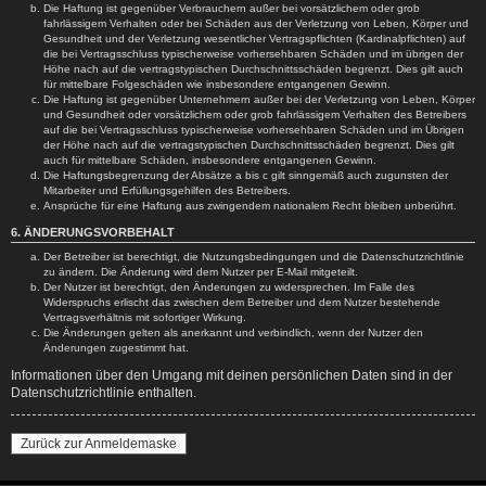
Die Haftung ist gegenüber Verbrauchern außer bei vorsätzlichem oder grob
fahrlässigem Verhalten oder bei Schäden aus der Verletzung von Leben, Körper und
Gesundheit und der Verletzung wesentlicher Vertragspflichten (Kardinalpflichten) auf
die bei Vertragsschluss typischerweise vorhersehbaren Schäden und im übrigen der
Höhe nach auf die vertragstypischen Durchschnittsschäden begrenzt. Dies gilt auch
für mittelbare Folgeschäden wie insbesondere entgangenen Gewinn.
Die Haftung ist gegenüber Unternehmern außer bei der Verletzung von Leben, Körper
und Gesundheit oder vorsätzlichem oder grob fahrlässigem Verhalten des Betreibers
auf die bei Vertragsschluss typischerweise vorhersehbaren Schäden und im Übrigen
der Höhe nach auf die vertragstypischen Durchschnittsschäden begrenzt. Dies gilt
auch für mittelbare Schäden, insbesondere entgangenen Gewinn.
Die Haftungsbegrenzung der Absätze a bis c gilt sinngemäß auch zugunsten der
Mitarbeiter und Erfüllungsgehilfen des Betreibers.
Ansprüche für eine Haftung aus zwingendem nationalem Recht bleiben unberührt.
6. ÄNDERUNGSVORBEHALT
Der Betreiber ist berechtigt, die Nutzungsbedingungen und die Datenschutzrichtlinie
zu ändern. Die Änderung wird dem Nutzer per E-Mail mitgeteilt.
Der Nutzer ist berechtigt, den Änderungen zu widersprechen. Im Falle des
Widerspruchs erlischt das zwischen dem Betreiber und dem Nutzer bestehende
Vertragsverhältnis mit sofortiger Wirkung.
Die Änderungen gelten als anerkannt und verbindlich, wenn der Nutzer den
Änderungen zugestimmt hat.
Informationen über den Umgang mit deinen persönlichen Daten sind in der
Datenschutzrichtlinie enthalten.
Zurück zur Anmeldemaske