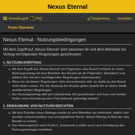
Nexus Eternal
Schnellzugriff
FAQ
Registrieren
Anmelden
Foren-Übersicht
uc
Nexus Eternal - Nutzungsbedingungen
he
Mit dem Zugriff auf „Nexus Eternal“ wird zwischen dir und dem Betreiber ein
Vertrag mit folgenden Regelungen geschlossen:
1. NUTZUNGSVERTRAG
Mit dem Zugriff auf „Nexus Eternal“ (im Folgenden „das Board“) schließt du einen
Nutzungsvertrag mit dem Betreiber des Boards ab (im Folgenden „Betreiber“) und
erklärst dich mit den nachfolgenden Regelungen einverstanden.
Wenn du mit diesen Regelungen nicht einverstanden bist, so darfst du das Board
nicht weiter nutzen. Für die Nutzung des Boards gelten jeweils die an dieser Stelle
veröffentlichten Regelungen.
Der Nutzungsvertrag wird auf unbestimmte Zeit geschlossen und kann von beiden
Seiten ohne Einhaltung einer Frist jederzeit gekündigt werden.
2. EINRÄUMUNG VON NUTZUNGSRECHTEN
Mit dem Erstellen eines Beitrags erteilst du dem Betreiber ein einfaches, zeitlich und
räumlich unbeschränktes und unentgeltliches Recht, deinen Beitrag im Rahmen des
Boards zu nutzen.
Das Nutzungsrecht nach Punkt 2, Unterpunkt a bleibt auch nach Kündigung des
Nutzungsvertrages bestehen.