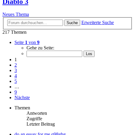
Diablo 3
Neues Thema
Erweiterte Suche
Suche
217 Themen
Seite
1
von
9
Gehe zu Seite:
1
2
3
4
5
…
9
Nächste
Themen
Antworten
Zugriffe
Letzter Beitrag
do an essay for me q98ghg