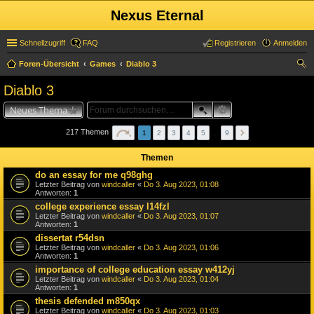
Nexus Eternal
Schnellzugriff
FAQ
Registrieren
Anmelden
Foren-Übersicht
Games
Diablo 3
uc
Diablo 3
he
Neues Thema
217 Themen
1
2
3
4
5
…
9
Themen
do an essay for me q98ghg
Letzter Beitrag von
windcaller
«
Do 3. Aug 2023, 01:08
Antworten:
1
college experience essay l14fzl
Letzter Beitrag von
windcaller
«
Do 3. Aug 2023, 01:07
Antworten:
1
dissertat r54dsn
Letzter Beitrag von
windcaller
«
Do 3. Aug 2023, 01:06
Antworten:
1
importance of college education essay w412yj
Letzter Beitrag von
windcaller
«
Do 3. Aug 2023, 01:04
Antworten:
1
thesis defended m850qx
Letzter Beitrag von
windcaller
«
Do 3. Aug 2023, 01:03