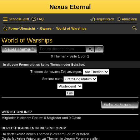
Nexus Eternal
Schnellzugriff
FAQ
Registrieren
Anmelden
Foren-Übersicht
Games
World of Warships
uc
World of Warships
he
Neues Thema
0 Themen • Seite
1
von
1
In diesem Forum gibt es keine Themen oder Beiträge.
Themen der letzten Zeit anzeigen:
Sortiere nach
Gehe zu Forum
WER IST ONLINE?
Mitglieder in diesem Forum: 0 Mitglieder und 0 Gäste
BERECHTIGUNGEN IN DIESEM FORUM
Du darfst
keine
neuen Themen in diesem Forum erstellen.
Du darfst
keine
Antworten zu Themen in diesem Forum erstellen.