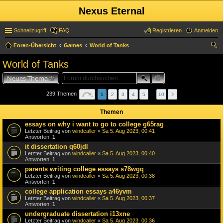
Nexus Eternal
Schnellzugriff
FAQ
Registrieren
Anmelden
Foren-Übersicht
Games
World of Tanks
uc
World of Tanks
he
Neues Thema
239 Themen
1
2
3
4
5
…
10
Themen
essays on why i want to go to college g65rag
Letzter Beitrag von
windcaller
«
Sa 5. Aug 2023, 00:41
Antworten:
1
it dissertation q60jdl
Letzter Beitrag von
windcaller
«
Sa 5. Aug 2023, 00:40
Antworten:
1
parents writing college essays s78wgq
Letzter Beitrag von
windcaller
«
Sa 5. Aug 2023, 00:38
Antworten:
1
college application essays a46yvm
Letzter Beitrag von
windcaller
«
Sa 5. Aug 2023, 00:37
Antworten:
1
undergraduate dissertation i13xne
Letzter Beitrag von
windcaller
«
Sa 5. Aug 2023, 00:36