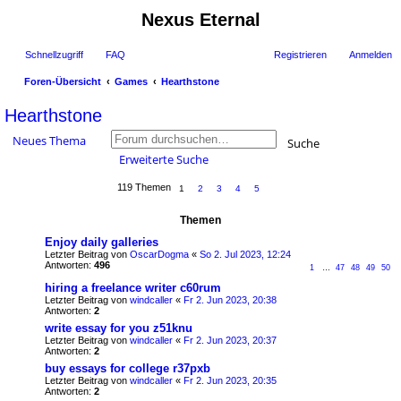
Nexus Eternal
Schnellzugriff
FAQ
Registrieren
Anmelden
Foren-Übersicht
Games
Hearthstone
uc
Hearthstone
he
Neues Thema
Suche
Erweiterte Suche
119 Themen
1
2
3
4
5
Themen
Enjoy daily galleries
Letzter Beitrag von
OscarDogma
«
So 2. Jul 2023, 12:24
Antworten:
496
1
…
47
48
49
50
hiring a freelance writer c60rum
Letzter Beitrag von
windcaller
«
Fr 2. Jun 2023, 20:38
Antworten:
2
write essay for you z51knu
Letzter Beitrag von
windcaller
«
Fr 2. Jun 2023, 20:37
Antworten:
2
buy essays for college r37pxb
Letzter Beitrag von
windcaller
«
Fr 2. Jun 2023, 20:35
Antworten:
2