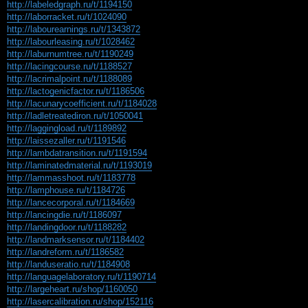
http://labeledgraph.ru/t/1194150
http://laborracket.ru/t/1024090
http://labourearnings.ru/t/1343872
http://labourleasing.ru/t/1028462
http://laburnumtree.ru/t/1190249
http://lacingcourse.ru/t/1188527
http://lacrimalpoint.ru/t/1188089
http://lactogenicfactor.ru/t/1186506
http://lacunarycoefficient.ru/t/1184028
http://ladletreatediron.ru/t/1050041
http://laggingload.ru/t/1189892
http://laissezaller.ru/t/1191546
http://lambdatransition.ru/t/1191594
http://laminatedmaterial.ru/t/1193019
http://lammasshoot.ru/t/1183778
http://lamphouse.ru/t/1184726
http://lancecorporal.ru/t/1184669
http://lancingdie.ru/t/1186097
http://landingdoor.ru/t/1188282
http://landmarksensor.ru/t/1184402
http://landreform.ru/t/1186582
http://landuseratio.ru/t/1184908
http://languagelaboratory.ru/t/1190714
http://largeheart.ru/shop/1160050
http://lasercalibration.ru/shop/152116