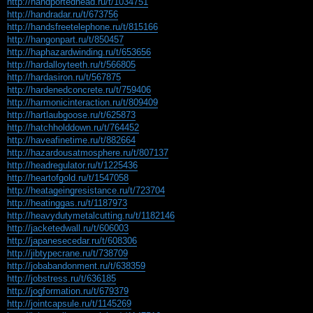
http://handportedhead.ru/t/1034751
http://handradar.ru/t/673756
http://handsfreetelephone.ru/t/815166
http://hangonpart.ru/t/850457
http://haphazardwinding.ru/t/653656
http://hardalloyteeth.ru/t/566805
http://hardasiron.ru/t/567875
http://hardenedconcrete.ru/t/759406
http://harmonicinteraction.ru/t/809409
http://hartlaubgoose.ru/t/625873
http://hatchholddown.ru/t/764452
http://haveafinetime.ru/t/882664
http://hazardousatmosphere.ru/t/807137
http://headregulator.ru/t/1225436
http://heartofgold.ru/t/1547058
http://heatageingresistance.ru/t/723704
http://heatinggas.ru/t/1187973
http://heavydutymetalcutting.ru/t/1182146
http://jacketedwall.ru/t/606003
http://japanesecedar.ru/t/608306
http://jibtypecrane.ru/t/738709
http://jobabandonment.ru/t/638359
http://jobstress.ru/t/636185
http://jogformation.ru/t/679379
http://jointcapsule.ru/t/1145269