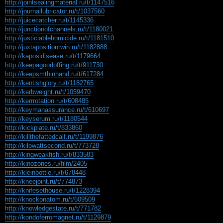
http://jointsealingmaterial.ru/t/1147516
http://journallubricator.ru/t/1037560
http://juicecatcher.ru/t/1145336
http://junctionofchannels.ru/t/1180021
http://justiciablehomicide.ru/t/1181510
http://juxtapositiontwin.ru/t/1182888
http://kaposidisease.ru/t/1179664
http://keepagoodoffing.ru/t/911730
http://keepsmthinhand.ru/t/617284
http://kentishglory.ru/t/1182765
http://kerbweight.ru/t/1059470
http://kerrrotation.ru/t/608485
http://keymanassurance.ru/t/610697
http://keyserum.ru/t/1180544
http://kickplate.ru/t/833860
http://killthefattedcalf.ru/t/1199876
http://kilowattsecond.ru/t/773728
http://kingweakfish.ru/t/833583
http://kinozones.ru/film/2405
http://kleinbottle.ru/t/678448
http://kneejoint.ru/t/774873
http://knifesethouse.ru/t/1228394
http://knockonatom.ru/t/609509
http://knowledgestate.ru/t/771782
http://kondoferromagnet.ru/t/1129879