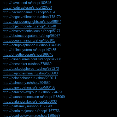
http://navelseed.ru/shop/100545
http://neatplaster.ru/shop/320534
http://necroticcaries.ru/shop/27454
http://negativefibration.ru/shop/178179
http://neighbouringrights.ru/shop/98644
http://objectmodule.ru/shop/108240
http://observationballoon.ru/shop/5177
http://obstructivepatent.ru/shop/98067
http://oceanmining.ru/shop/458101
http://octupolephonon.ru/shop/1149819
http://offlinesystem.ru/shop/147485
http://offsetholder.ru/shop/199746
http://olibanumresinoid.ru/shop/146808
http://onesticket.ru/shop/378869
http://packedspheres.ru/shop/579273
http://pagingterminal.ru/shop/655603
http://palatinebones.ru/shop/202611
http://palmberry.ru/shop/204589
http://papercoating.ru/shop/580436
http://paraconvexgroup.ru/shop/684679
http://parasolmonoplane.ru/shop/1165969
http://parkingbrake.ru/shop/1166033
http://partfamily.ru/shop/1165043
http://partialmajorant.ru/shop/1167756
http://quadrupleworm.ru/shop/1295577