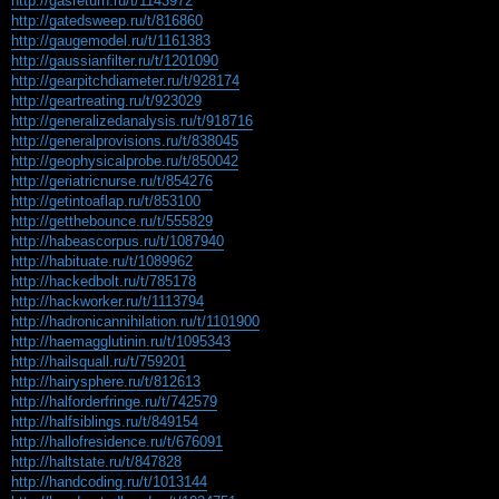
http://gasreturn.ru/t/1143972
http://gatedsweep.ru/t/816860
http://gaugemodel.ru/t/1161383
http://gaussianfilter.ru/t/1201090
http://gearpitchdiameter.ru/t/928174
http://geartreating.ru/t/923029
http://generalizedanalysis.ru/t/918716
http://generalprovisions.ru/t/838045
http://geophysicalprobe.ru/t/850042
http://geriatricnurse.ru/t/854276
http://getintoaflap.ru/t/853100
http://getthebounce.ru/t/555829
http://habeascorpus.ru/t/1087940
http://habituate.ru/t/1089962
http://hackedbolt.ru/t/785178
http://hackworker.ru/t/1113794
http://hadronicannihilation.ru/t/1101900
http://haemagglutinin.ru/t/1095343
http://hailsquall.ru/t/759201
http://hairysphere.ru/t/812613
http://halforderfringe.ru/t/742579
http://halfsiblings.ru/t/849154
http://hallofresidence.ru/t/676091
http://haltstate.ru/t/847828
http://handcoding.ru/t/1013144