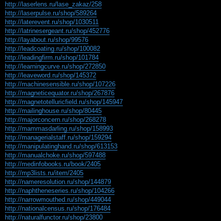
http://laserlens.ru/lase_zakaz/258
http://laserpulse.ru/shop/589264
http://laterevent.ru/shop/1030511
http://latrinesergeant.ru/shop/452776
http://layabout.ru/shop/99576
http://leadcoating.ru/shop/100082
http://leadingfirm.ru/shop/101784
http://learningcurve.ru/shop/272850
http://leaveword.ru/shop/145372
http://machinesensible.ru/shop/107226
http://magneticequator.ru/shop/267876
http://magnetotelluricfield.ru/shop/145947
http://mailinghouse.ru/shop/80445
http://majorconcern.ru/shop/268278
http://mammasdarling.ru/shop/158993
http://managerialstaff.ru/shop/159294
http://manipulatinghand.ru/shop/613153
http://manualchoke.ru/shop/597488
http://medinfobooks.ru/book/2405
http://mp3lists.ru/item/2405
http://nameresolution.ru/shop/144879
http://naphtheneseries.ru/shop/104266
http://narrowmouthed.ru/shop/449044
http://nationalcensus.ru/shop/176484
http://naturalfunctor.ru/shop/23800