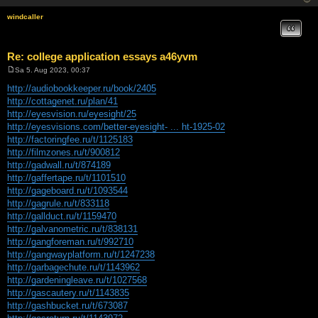
windcaller
Zitat
Re: college application essays a46yvm
Sa 5. Aug 2023, 00:37
B
e
http://audiobookkeeper.ru/book/2405
i
http://cottagenet.ru/plan/41
t
r
http://eyesvision.ru/eyesight/25
a
http://eyesvisions.com/better-eyesight- ... ht-1925-02
g
http://factoringfee.ru/t/1125183
http://filmzones.ru/t/900812
http://gadwall.ru/t/874189
http://gaffertape.ru/t/1101510
http://gageboard.ru/t/1093544
http://gagrule.ru/t/833118
http://gallduct.ru/t/1159470
http://galvanometric.ru/t/838131
http://gangforeman.ru/t/992710
http://gangwayplatform.ru/t/1247238
http://garbagechute.ru/t/1143962
http://gardeningleave.ru/t/1027568
http://gascautery.ru/t/1143835
http://gashbucket.ru/t/673087