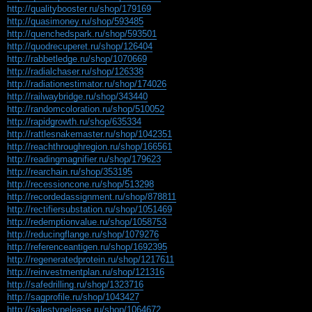
http://qualitybooster.ru/shop/179169
http://quasimoney.ru/shop/593485
http://quenchedspark.ru/shop/593501
http://quodrecuperet.ru/shop/126404
http://rabbetledge.ru/shop/1070669
http://radialchaser.ru/shop/126338
http://radiationestimator.ru/shop/174026
http://railwaybridge.ru/shop/343440
http://randomcoloration.ru/shop/510052
http://rapidgrowth.ru/shop/635334
http://rattlesnakemaster.ru/shop/1042351
http://reachthroughregion.ru/shop/166561
http://readingmagnifier.ru/shop/179623
http://rearchain.ru/shop/353195
http://recessioncone.ru/shop/513298
http://recordedassignment.ru/shop/878811
http://rectifiersubstation.ru/shop/1051469
http://redemptionvalue.ru/shop/1058753
http://reducingflange.ru/shop/1079276
http://referenceantigen.ru/shop/1692395
http://regeneratedprotein.ru/shop/1217611
http://reinvestmentplan.ru/shop/121316
http://safedrilling.ru/shop/1323716
http://sagprofile.ru/shop/1043427
http://salestypelease.ru/shop/1064672