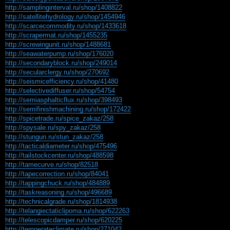
http://samplinginterval.ru/shop/1408822
http://satellitehydrology.ru/shop/1454946
http://scarcecommodity.ru/shop/1433618
http://scrapermat.ru/shop/1455235
http://screwingunit.ru/shop/1488681
http://seawaterpump.ru/shop/176020
http://secondaryblock.ru/shop/249014
http://secularclergy.ru/shop/270692
http://seismicefficiency.ru/shop/41480
http://selectivediffuser.ru/shop/54754
http://semiasphalticflux.ru/shop/398493
http://semifinishmachining.ru/shop/172422
http://spicetrade.ru/spice_zakaz/258
http://spysale.ru/spy_zakaz/258
http://stungun.ru/stun_zakaz/258
http://tacticaldiameter.ru/shop/475496
http://tailstockcenter.ru/shop/488598
http://tamecurve.ru/shop/82518
http://tapecorrection.ru/shop/84041
http://tappingchuck.ru/shop/484889
http://taskreasoning.ru/shop/496689
http://technicalgrade.ru/shop/1814938
http://telangiectaticlipoma.ru/shop/622263
http://telescopicdamper.ru/shop/620225
http://temperateclimate.ru/shop/271042