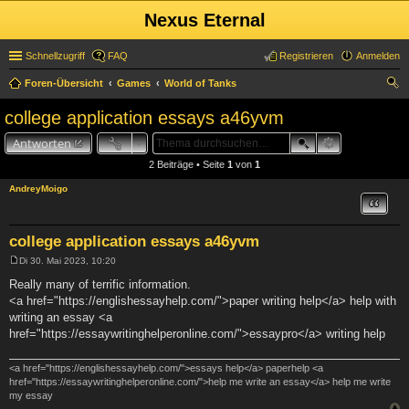
Nexus Eternal
Schnellzugriff
FAQ
Registrieren
Anmelden
Foren-Übersicht
Games
World of Tanks
uc
college application essays a46yvm
he
Antworten
2 Beiträge • Seite
1
von
1
AndreyMoigo
Zitat
college application essays a46yvm
Di 30. Mai 2023, 10:20
B
e
Really many of terrific information.
i
<a href="https://englishessayhelp.com/">paper writing help</a> help with
t
r
writing an essay <a
a
href="https://essaywritinghelperonline.com/">essaypro</a> writing help
g
<a href="https://englishessayhelp.com/">essays help</a> paperhelp <a
href="https://essaywritinghelperonline.com/">help me write an essay</a> help me write
my essay