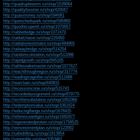
http://quadrupleworm.ru/shop/1539064
http://qualitybooster.ru/shop/420047
http://quasimoney.ru/shop/594081
http://quenchedspark.ru/shop/595860
http://quodrecuperet.ru/shop/1070057
http://rabbetledge.ru/shop/1072470
http://radialchaser.ru/shop/226460
http://radiationestimator.ru/shop/494965
http://railwaybridge.ru/shop/514254
http://randomcoloration.ru/shop/512086
http://rapidgrowth.ru/shop/845105
http://rattlesnakemaster.ru/shop/1077627
http://reachthroughregion.ru/shop/317774
http://readingmagnifier.ru/shop/512488
http://rearchain.ru/shop/640815
http://recessioncone.ru/shop/515743
http://recordedassignment.ru/shop/879775
http://rectifiersubstation.ru/shop/1053366
http://redemptionvalue.ru/shop/1061824
http://reducingflange.ru/shop/1678425
http://referenceantigen.ru/shop/1692977
http://regeneratedprotein.ru/shop/1758525
http://reinvestmentplan.ru/shop/122002
http://safedrilling.ru/shop/1813854
http://sagprofile.ru/shop/1053461