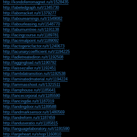
http://kondoferromagnet.ru/t/1528435
http://labeledgraph.ru/t/1345730
http://laborracket.ru/t/1379277
http://labourearnings.ru/t/1549082
http://labourleasing.ru/t/1548770
http://laburnumtree.ru/t/1191138
http://lacingcourse.ru/t/1189781
http://lacrimalpoint.ru/t/1189092
http://lactogenicfactor.ru/t/1240673
http://lacunarycoefficient.ru/t/1194225
http://ladletreatediron.ru/t/1192508
http://laggingload.ru/t/1190792
http://laissezaller.ru/t/1192451
http://lambdatransition.ru/t/1192538
http://laminatedmaterial.ru/t/1194224
http://lammasshoot.ru/t/1321511
http://lamphouse.ru/t/1185641
http://lancecorporal.ru/t/1185590
http://lancingdie.ru/t/1187019
http://landingdoor.ru/t/1189588
http://landmarksensor.ru/t/1480569
http://landreform.ru/t/1187459
http://landuseratio.ru/t/1185815
http://languagelaboratory.ru/t/1191590
http://largeheart.ru/shop/1160810