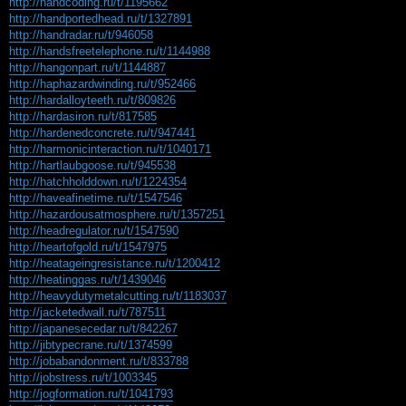
http://handcoding.ru/t/1195662
http://handportedhead.ru/t/1327891
http://handradar.ru/t/946058
http://handsfreetelephone.ru/t/1144988
http://hangonpart.ru/t/1144887
http://haphazardwinding.ru/t/952466
http://hardalloyteeth.ru/t/809826
http://hardasiron.ru/t/817585
http://hardenedconcrete.ru/t/947441
http://harmonicinteraction.ru/t/1040171
http://hartlaubgoose.ru/t/945538
http://hatchholddown.ru/t/1224354
http://haveafinetime.ru/t/1547546
http://hazardousatmosphere.ru/t/1357251
http://headregulator.ru/t/1547590
http://heartofgold.ru/t/1547975
http://heatageingresistance.ru/t/1200412
http://heatinggas.ru/t/1439046
http://heavydutymetalcutting.ru/t/1183037
http://jacketedwall.ru/t/787511
http://japanesecedar.ru/t/842267
http://jibtypecrane.ru/t/1374599
http://jobabandonment.ru/t/833788
http://jobstress.ru/t/1003345
http://jogformation.ru/t/1041793