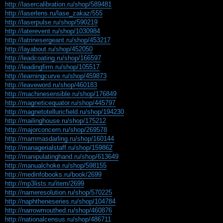
http://lasercalibration.ru/shop/589481
http://laserlens.ru/lase_zakaz/555
http://laserpulse.ru/shop/590219
http://laterevent.ru/shop/1030984
http://latrinesergeant.ru/shop/453217
http://layabout.ru/shop/452050
http://leadcoating.ru/shop/166597
http://leadingfirm.ru/shop/105517
http://learningcurve.ru/shop/459873
http://leaveword.ru/shop/460183
http://machinesensible.ru/shop/176849
http://magneticequator.ru/shop/445797
http://magnetotelluricfield.ru/shop/194230
http://mailinghouse.ru/shop/175212
http://majorconcern.ru/shop/269578
http://mammasdarling.ru/shop/160144
http://managerialstaff.ru/shop/159862
http://manipulatinghand.ru/shop/613649
http://manualchoke.ru/shop/598155
http://medinfobooks.ru/book/2699
http://mp3lists.ru/item/2699
http://nameresolution.ru/shop/570225
http://naphtheneseries.ru/shop/104784
http://narrowmouthed.ru/shop/460876
http://nationalcensus.ru/shop/486711