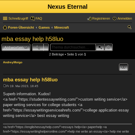
Nexus Eternal
Schnellzugriff
FAQ
Registrieren
Anmelden
Foren-Übersicht
Games
Minecraft
uc
mba essay help h58luo
he
Antworten
2 Beiträge • Seite
1
von
1
AndreyMoigo
Zitat
mba essay help h58luo
Fr 19. Mai 2023, 18:45
B
e
Superb information. Kudos!
i
<a href="https://studentessaywriting.com/">custom writing service</a>
t
r
paper writing services for college students <a
a
href="https://essaywritingserviceahrefs.com/">college application essay
g
writing service</a> best essay writing
<a href="https://englishessayhelp.com/">essays help</a> paperhelp <a
href="https://essaywritinghelperonline.com/">help me write an essay</a> help me write