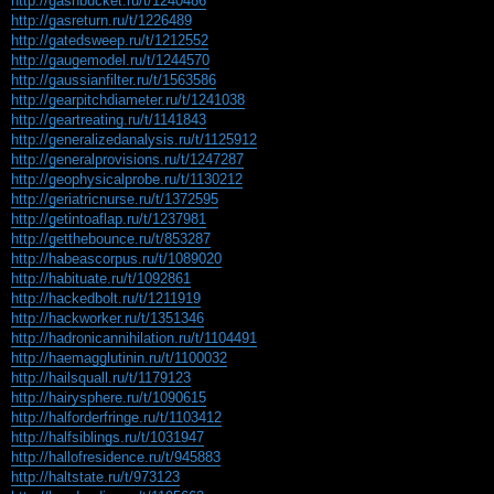
http://gashbucket.ru/t/1240486
http://gasreturn.ru/t/1226489
http://gatedsweep.ru/t/1212552
http://gaugemodel.ru/t/1244570
http://gaussianfilter.ru/t/1563586
http://gearpitchdiameter.ru/t/1241038
http://geartreating.ru/t/1141843
http://generalizedanalysis.ru/t/1125912
http://generalprovisions.ru/t/1247287
http://geophysicalprobe.ru/t/1130212
http://geriatricnurse.ru/t/1372595
http://getintoaflap.ru/t/1237981
http://getthebounce.ru/t/853287
http://habeascorpus.ru/t/1089020
http://habituate.ru/t/1092861
http://hackedbolt.ru/t/1211919
http://hackworker.ru/t/1351346
http://hadronicannihilation.ru/t/1104491
http://haemagglutinin.ru/t/1100032
http://hailsquall.ru/t/1179123
http://hairysphere.ru/t/1090615
http://halforderfringe.ru/t/1103412
http://halfsiblings.ru/t/1031947
http://hallofresidence.ru/t/945883
http://haltstate.ru/t/973123