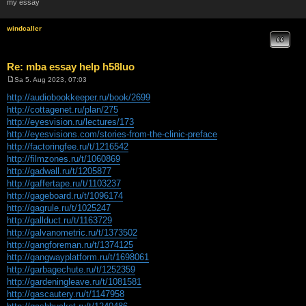
my essay
windcaller
Zitat
Re: mba essay help h58luo
Sa 5. Aug 2023, 07:03
B
e
http://audiobookkeeper.ru/book/2699
i
http://cottagenet.ru/plan/275
t
r
http://eyesvision.ru/lectures/173
a
http://eyesvisions.com/stories-from-the-clinic-preface
g
http://factoringfee.ru/t/1216542
http://filmzones.ru/t/1060869
http://gadwall.ru/t/1205877
http://gaffertape.ru/t/1103237
http://gageboard.ru/t/1096174
http://gagrule.ru/t/1025247
http://gallduct.ru/t/1163729
http://galvanometric.ru/t/1373502
http://gangforeman.ru/t/1374125
http://gangwayplatform.ru/t/1698061
http://garbagechute.ru/t/1252359
http://gardeningleave.ru/t/1081581
http://gascautery.ru/t/1147958