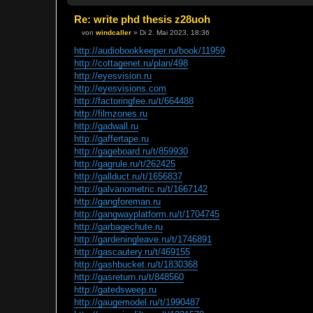
Re: write phd thesis z28uoh
von
windcaller
»
Di 2. Mai 2023, 18:36
B
e
http://audiobookkeeper.ru/book/11959
i
http://cottagenet.ru/plan/498
t
r
http://eyesvision.ru
a
http://eyesvisions.com
g
http://factoringfee.ru/t/664488
http://filmzones.ru
http://gadwall.ru
http://gaffertape.ru
http://gageboard.ru/t/859930
http://gagrule.ru/t/262425
http://gallduct.ru/t/1656837
http://galvanometric.ru/t/1667142
http://gangforeman.ru
http://gangwayplatform.ru/t/1704745
http://garbagechute.ru
http://gardeningleave.ru/t/1746891
http://gascautery.ru/t/469155
http://gashbucket.ru/t/1830368
http://gasreturn.ru/t/848560
http://gatedsweep.ru
http://gaugemodel.ru/t/1990487