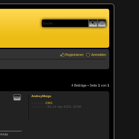
Registrieren
Anmelden
4 Beiträge • Seite
1
von
1
Zitat
AndreyMoigo
Beiträge:
2361
Registriert:
Do 13. Apr 2023, 20:00
 essay