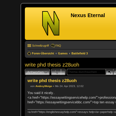
Nexus Eternal
Schnellzugriff
FAQ
Foren-Übersicht
Games
Battlefield 3
write phd thesis z28uoh
Antworten
write phd thesis z28uoh
von
AndreyMoigo
»
Mo 24. Apr 2023, 12:02
B
e
You said it nicely..
i
<a href="https://essaywritingservicehelp.com/">professional
t
r
href="https://essaywritingservicebbc.com/">top ten essay 
a
g
<a href="https://englishessayhelp.com/">essays help</a> paperhelp <a