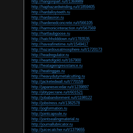
http://hangonpart.ru/t/1369989
http://haphazardwinding.ru/t/1859405
http://hardalloyteeth.ru
http://hardasiron.ru
http://hardenedconcrete.ru/t/566105
http://harmonicinteraction.ru/t/567569
http://hartlaubgoose.ru
http://hatchholddown.ru/t/1783535
http://haveafinetime.ru/t/1549417
http://hazardousatmosphere.ru/t/1720173
http://headregulator.ru
http://heartofgold.ru/t/167900
http://heatageingresistance.ru
http://heatinggas.ru
http://heavydutymetalcutting.ru
http://jacketedwall.ru/t/770159
http://japanesecedar.ru/t/1239897
http://jibtypecrane.ru/t/601521
http://jobabandonment.ru/t/1198122
http://jobstress.ru/t/1382578
http://jogformation.ru
http://jointcapsule.ru
http://jointsealingmaterial.ru
http://journallubricator.ru
http://juicecatcher.ru/t/1379655