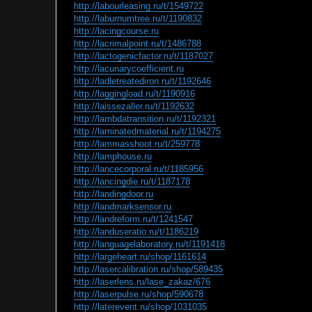
http://labourleasing.ru/t/1549722
http://laburnumtree.ru/t/1190832
http://lacingcourse.ru
http://lacrimalpoint.ru/t/1486788
http://lactogenicfactor.ru/t/1187027
http://lacunarycoefficient.ru
http://ladletreatediron.ru/t/1192646
http://laggingload.ru/t/1190916
http://laissezaller.ru/t/1192632
http://lambdatransition.ru/t/1192321
http://laminatedmaterial.ru/t/1194275
http://lammasshoot.ru/t/259778
http://lamphouse.ru
http://lancecorporal.ru/t/1185956
http://lancingdie.ru/t/1187178
http://landingdoor.ru
http://landmarksensor.ru
http://landreform.ru/t/1241547
http://landuseratio.ru/t/1186219
http://languagelaboratory.ru/t/1191418
http://largeheart.ru/shop/1161614
http://lasercalibration.ru/shop/589435
http://laserlens.ru/lase_zakaz/676
http://laserpulse.ru/shop/590678
http://laterevent.ru/shop/1031035