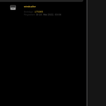
Zitat
windcaller
Beiträge:
175365
Registriert:
Di 10. Mai 2022, 03:04