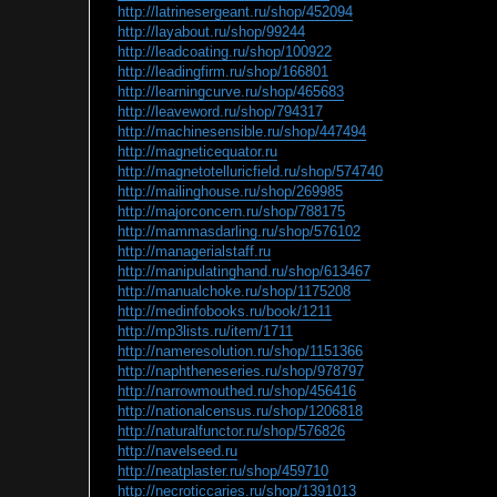
http://latrinesergeant.ru/shop/452094
http://layabout.ru/shop/99244
http://leadcoating.ru/shop/100922
http://leadingfirm.ru/shop/166801
http://learningcurve.ru/shop/465683
http://leaveword.ru/shop/794317
http://machinesensible.ru/shop/447494
http://magneticequator.ru
http://magnetotelluricfield.ru/shop/574740
http://mailinghouse.ru/shop/269985
http://majorconcern.ru/shop/788175
http://mammasdarling.ru/shop/576102
http://managerialstaff.ru
http://manipulatinghand.ru/shop/613467
http://manualchoke.ru/shop/1175208
http://medinfobooks.ru/book/1211
http://mp3lists.ru/item/1711
http://nameresolution.ru/shop/1151366
http://naphtheneseries.ru/shop/978797
http://narrowmouthed.ru/shop/456416
http://nationalcensus.ru/shop/1206818
http://naturalfunctor.ru/shop/576826
http://navelseed.ru
http://neatplaster.ru/shop/459710
http://necroticcaries.ru/shop/1391013