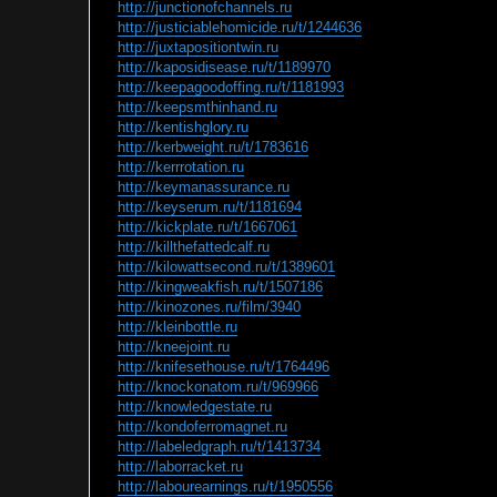
http://junctionofchannels.ru
http://justiciablehomicide.ru/t/1244636
http://juxtapositiontwin.ru
http://kaposidisease.ru/t/1189970
http://keepagoodoffing.ru/t/1181993
http://keepsmthinhand.ru
http://kentishglory.ru
http://kerbweight.ru/t/1783616
http://kerrrotation.ru
http://keymanassurance.ru
http://keyserum.ru/t/1181694
http://kickplate.ru/t/1667061
http://killthefattedcalf.ru
http://kilowattsecond.ru/t/1389601
http://kingweakfish.ru/t/1507186
http://kinozones.ru/film/3940
http://kleinbottle.ru
http://kneejoint.ru
http://knifesethouse.ru/t/1764496
http://knockonatom.ru/t/969966
http://knowledgestate.ru
http://kondoferromagnet.ru
http://labeledgraph.ru/t/1413734
http://laborracket.ru
http://labourearnings.ru/t/1950556