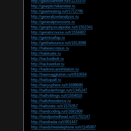
http://gaussianfilter.ru/t/1231570
http://gearpitchdiameter.ru
http://geartreating.ru/t/1712795
http://generalizedanalysis.ru
http://generalprovisions.ru
http://geophysicalprobe.ru/t/1552341
http://geriatricnurse.ru/t/1556907
http://getintoaflap.ru
http://getthebounce.ru/t/1613098
http://habeascorpus.ru
http://habituate.ru
http://hackedbolt.ru
http://hackworker.ru
http://hadronicannihilation.ru
http://haemagglutinin.ru/t/810554
http://hailsquall.ru
http://hairysphere.ru/t/1698690
http://halforderfringe.ru/t/1345247
http://halfsiblings.ru/t/1554010
http://hallofresidence.ru
http://haltstate.ru/t/1576357
http://handcoding.ru/t/1681909
http://handportedhead.ru/t/1702147
http://handradar.ru/t/901447
http://handsfreetelephone.ru/t/1145087