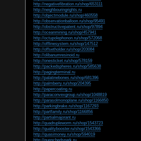
http://negativefibration.ru/shop/653111
http://neighbouringrights.ru
http://objectmodule.ru/shop/460558
http://observationballoon.ru/shop/95491
http://obstructivepatent.ru/shop/97894
http://oceanmining.ru/shop/457941
http://octupolephonon.ru/shop/572068
http://offlinesystem.ru/shop/147512
http://offsetholder.ru/shop/203084
http://olibanumresinoid.ru
http://onesticket.ru/shop/578159
http://packedspheres.ru/shop/585638
http://pagingterminal.ru
http://palatinebones.ru/shop/681396
http://palmberry.ru/shop/204395
http://papercoating.ru
http://paraconvexgroup.ru/shop/1048819
http://parasolmonoplane.ru/shop/1166850
http://parkingbrake.ru/shop/1167293
http://partfamily.ru/shop/1166856
http://partialmajorant.ru
http://quadrupleworm.ru/shop/1543723
http://qualitybooster.ru/shop/1543366
http://quasimoney.ru/shop/594019
http://quenchedspark.ru