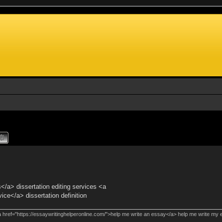
s</a> dissertation editing services <a
vice</a> dissertation definition
 href="https://essaywritinghelperonline.com/">help me write an essay</a> help me write my