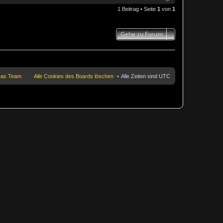
1 Beitrag • Seite
1
von
1
Gehe zu Forum
as Team
Alle Cookies des Boards löschen
Alle Zeiten sind
UTC