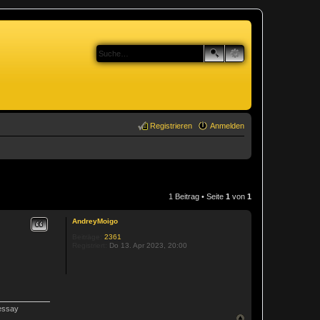
Registrieren
Anmelden
1 Beitrag • Seite
1
von
1
Zitat
AndreyMoigo
Beiträge:
2361
Registriert:
Do 13. Apr 2023, 20:00
 essay