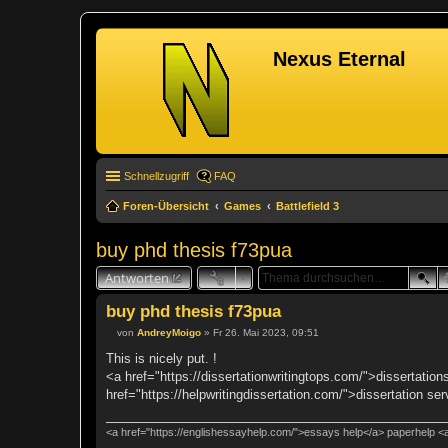
Nexus Eternal
Schnellzugriff
FAQ
Foren-Übersicht
Games
Battlefield 3
buy phd thesis f73pua
Antworten
buy phd thesis f73pua
von
AndreyMoigo
»
Fr 26. Mai 2023, 09:51
B
e
This is nicely put. !
i
<a href="https://dissertationwritingtops.com/">dissertation
t
r
href="https://helpwritingdissertation.com/">dissertation ser
a
g
<a href="https://englishessayhelp.com/">essays help</a> paperhelp <a