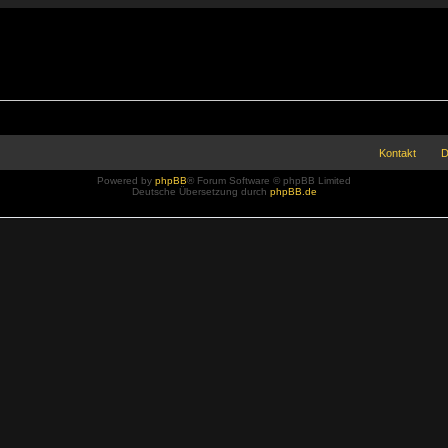
Kontakt
D
Powered by
phpBB
® Forum Software © phpBB Limited
Deutsche Übersetzung durch
phpBB.de